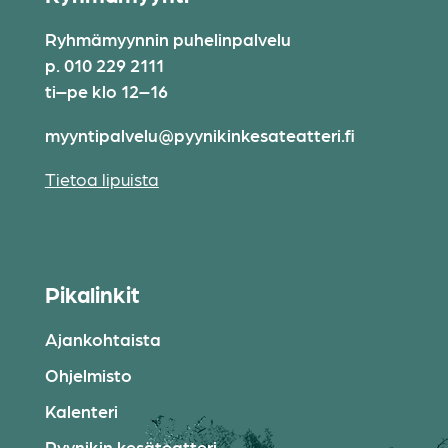
Ryhmämyynnin puhelinpalvelu
p. 010 229 2111
ti–pe klo 12–16
myyntipalvelu@pyynikinkesateatteri.fi
Tietoa lipuista
Pikalinkit
Ajankohtaista
Ohjelmisto
Kalenteri
Pyynikin kesäteatteri