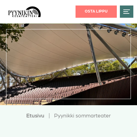
OSTA LIPPU
Etusivu
|
Pyynikki sommarteater