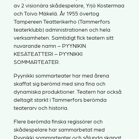
av 2 visionära skådespelare, Yrjö Kostermaa
och Toivo Mäkelä. År 1955 övertog
Tampereen Teatterikerho (Tammerfors
teaterklubb) administrationen och hela
verksamheten. Samtidigt fick teatern sitt
nuvarande namn – PYYNIKIN
KESÄTEATTERI – PYYNIKKI
SOMMARTEATER.
Pyynikki sommarteater har med årena
skaffat sig berömd med sina fina och
dynamiska produktioner. Teatern har också
deltagit starkt i Tammerfors berömda
teaterarv och historia.
Flere berömda finska regissörer och
skådespelare har sammarbetat med
Pyynikki sommarteater och sålunda skapat