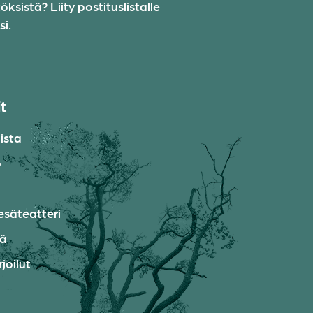
sistä? Liity postituslistalle
i.
it
ista
o
esäteatteri
ää
joilut