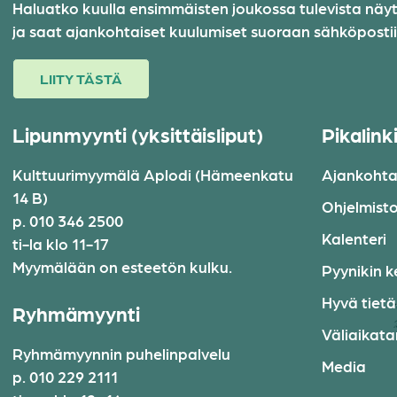
Haluatko kuulla ensimmäisten joukossa tulevista näytök
ja saat ajankohtaiset kuulumiset suoraan sähköpostiis
LIITY TÄSTÄ
Lipunmyynti (yksittäisliput)
Pikalink
Kulttuurimyymälä Aplodi (Hämeenkatu
Ajankohta
14 B)
Ohjelmist
p. 010 346 2500
Kalenteri
ti-la klo 11-17
Myymälään on esteetön kulku.
Pyynikin k
Hyvä tiet
Ryhmämyynti
Väliaikatar
Ryhmämyynnin puhelinpalvelu
Media
p. 010 229 2111