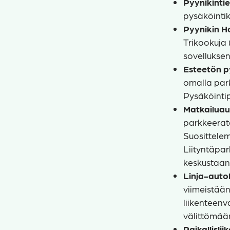
Pyynikinti
pysäköintik
Pyynikin Ho
Trikookuja 
sovelluksen
Esteetön p
omalla park
Pysäköintip
Matkailuaut
parkkeerata 
Suosittelem
Liityntäpar
keskustaan.
Linja-auto
viimeistää
liikenteen
välittömää
Paikallislii