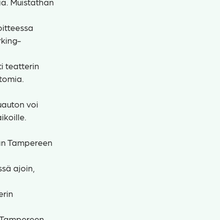
ja. Muistathan
oitteessa
rking-
i teatterin
ttomia.
uauton voi
ikoille.
dään Tampereen
sä ajoin,
erin
e Tampereen