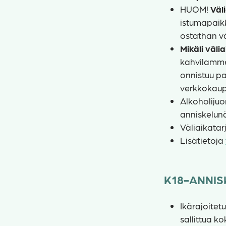
HUOM!
Väl
istumapaikk
ostathan vä
Mikäli väli
kahvilamme 
onnistuu pa
verkkokaupa
Alkoholijuo
anniskelun
Väliaikatar
Lisätietoja
K18-ANNI
Ikärajoitet
sallittua 