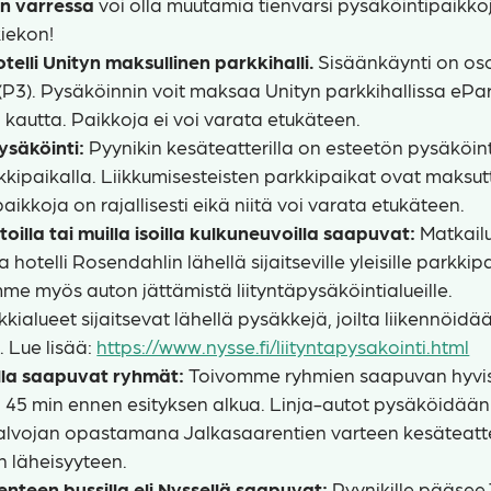
en varressa
voi olla muutamia tienvarsi pysäköintipaikko
iekon!
telli Unityn maksullinen parkkihalli.
Sisäänkäynti on os
(P3). Pysäköinnin voit maksaa Unityn parkkihallissa ePa
 kautta. Paikkoja ei voi varata etukäteen.
ysäköinti:
Pyynikin kesäteatterilla on esteetön pysäköint
kipaikalla. Liikkumisesteisten parkkipaikat ovat maksu
aikkoja on rajallisesti eikä niitä voi varata etukäteen.
oilla tai muilla isoilla kulkuneuvoilla saapuvat:
Matkail
hotelli Rosendahlin lähellä sijaitseville yleisille parkkipa
me myös auton jättämistä liityntäpysäköintialueille.
kkialueet sijaitsevat lähellä pysäkkejä, joilta liikennöi
 Lue lisää:
https://www.nysse.fi/liityntapysakointi.html
lla saapuvat ryhmät:
Toivomme ryhmien saapuvan hyvis
n 45 min ennen esityksen alkua. Linja-autot pysäköidään
valvojan opastamana Jalkasaarentien varteen kesäteatt
n läheisyyteen.
kenteen bussilla eli
Nyssellä saapuvat:
Pyynikille pääse