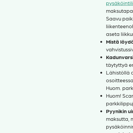
pysäköintil
maksutapa
Saavu paika
liikenteeno
aseta liikk
Mistä löyd
vahvistussi
Kadunvarsi-
täytyttyä e
Lähistöllä
osoitteessa
Huom. parkk
Huom! Scand
parkkilippu
Pyynikin u
maksutta, m
pysäköinnin