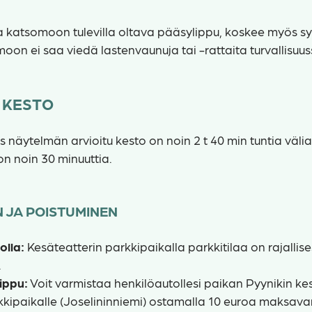
a katsomoon tulevilla oltava pääsylippu, koskee myös sy
oon ei saa viedä lastenvaunuja tai -rattaita turvallisuus
 KESTO
 näytelmän arvioitu kesto on noin 2 t 40 min tuntia väli
on noin 30 minuuttia.
 JA POISTUMINEN
olla:
Kesäteatterin parkkipaikalla parkkitilaa on rajallise
.
ippu:
Voit varmistaa henkilöautollesi paikan Pyynikin ke
kkipaikalle (Joselininniemi) ostamalla 10 euroa maksav