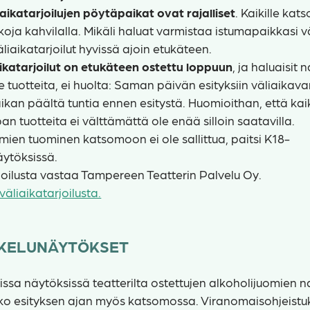
iaikatarjoilujen pöytäpaikat ovat rajalliset
. Kaikille katso
oja kahvilalla. Mikäli haluat varmistaa istumapaikkasi vä
liaikatarjoilut hyvissä ajoin etukäteen.
aikatarjoilut on etukäteen ostettu loppuun
, ja haluaisit 
tuotteita, ei huolta: Saman päivän esityksiin väliaikav
ikan päältä tuntia ennen esitystä. Huomioithan, että kai
n tuotteita ei välttämättä ole enää silloin saatavilla.
mien tuominen katsomoon ei ole sallittua, paitsi K18-
äytöksissä.
joilusta vastaa Tampereen Teatterin Palvelu Oy.
väliaikatarjoilusta.
SKELUNÄYTÖKSET
uissa näytöksissä teatterilta ostettujen alkoholijuomien 
koko esityksen ajan myös katsomossa. Viranomaisohjeistu