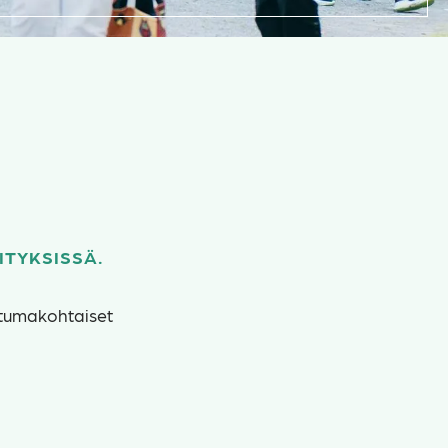
ITYKSISSÄ.
htumakohtaiset