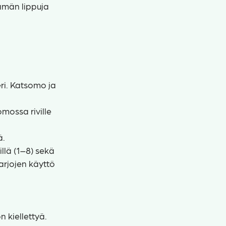
tämän lippuja
ri. Katsomo ja
mossa riville
ä.
llä (1–8) sekä
arjojen käyttö
 kiellettyä.