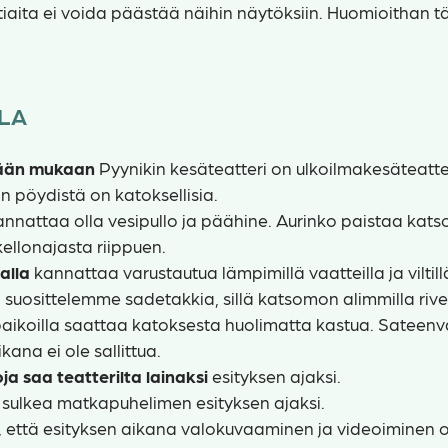
tiaita ei voida päästää näihin näytöksiin. Huomioithan 
LLA
ään mukaan
Pyynikin kesäteatteri on ulkoilmakesäteatte
n pöydistä on katoksellisia.
annattaa olla vesipullo ja päähine. Aurinko paistaa katso
ellonajasta riippuen.
malla
kannattaa varustautua lämpimillä vaatteilla ja viltill
ä
suosittelemme sadetakkia, sillä katsomon alimmilla rivei
aikoilla saattaa katoksesta huolimatta kastua. Sateenv
kana ei ole sallittua.
oja saa teatterilta lainaksi
esityksen ajaksi.
 sulkea matkapuhelimen esityksen ajaksi.
 että esityksen aikana valokuvaaminen ja videoiminen on