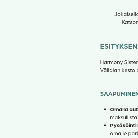
Jokaisell
Katsom
ESITYKSEN
Harmony Sisters
Väliajan kesto 
SAAPUMINEN
Omalla aut
maksullista
Pysäköintil
omalle par