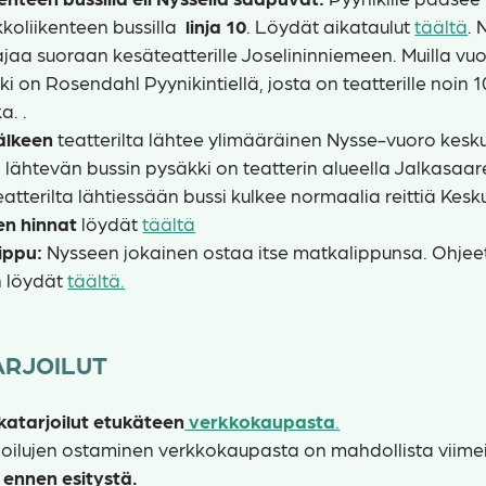
koliikenteen bussilla
linja 10
. Löydät aikataulut
täältä
. 
ajaa suoraan kesäteatterille Joselininniemeen. Muilla vuor
ki on Rosendahl Pyynikintiellä, josta on teatterille noin 
a. .
älkeen
teatterilta lähtee ylimääräinen Nysse-vuoro kesk
lähtevän bussin pysäkki on teatterin alueella Jalkasaar
eatterilta lähtiessään bussi kulkee normaalia reittiä Kesku
en hinnat
löydät
täältä
ippu:
Nysseen jokainen ostaa itse matkalippunsa. Ohjeet
 löydät
täältä.
ARJOILUT
katarjoilut etukäteen
verkkokaupasta
.
rjoilujen ostaminen verkkokaupasta on mahdollista viim
 ennen esitystä.