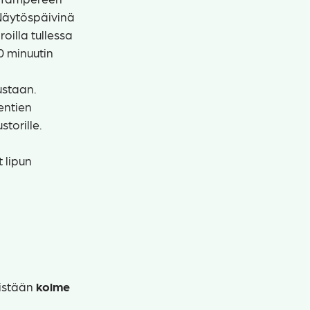
Näytöspäivinä
oilla tullessa
10 minuutin
ustaan.
entien
storille.
 lipun
eistään
kolme