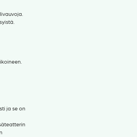
livauvoja.
syistä.
aikoineen.
sti ja se on
säteatterin
an