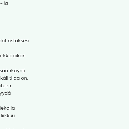
- ja
dät ostoksesi
rkkipaikan
Sisäänkäynti
äli tilaa on.
äteen.
myydä
iekolla
liikkuu