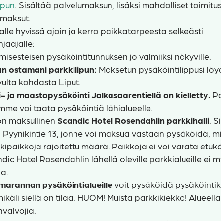
ipun
. Sisältää palvelumaksun, lisäksi mahdolliset toimitus
maksut.
lle hyvissä ajoin ja kerro paikkatarpeesta selkeästi
hjaajalle:
umisesteisen pysäköintitunnuksen jo valmiiksi näkyville.
än ostamani parkkilipun:
Maksetun pysäköintilippusi löy
vulta kohdasta Liput.
 ja maastopysäköinti Jalkasaarentiellä on kielletty.
Pa
mme voi taata pysäköintiä lähialueelle.
 on maksullinen
Scandic Hotel Rosendahlin parkkihalli
. 
 Pyynikintie 13, jonne voi maksua vastaan pysäköidä, mik
ipaikkoja rajoitettu määrä. Paikkoja ei voi varata etuk
ic Hotel Rosendahlin lähellä oleville parkkialueille ei 
ja.
imarannan pysäköintialueille
voit pysäköidä pysäköintik
ikäli siellä on tilaa. HUOM! Muista parkkikiekko! Alueella 
valvojia.