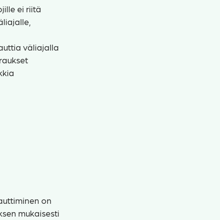
jille ei riitä
liajalle,
nauttia väliajalla
araukset
kkia
nauttiminen on
ksen mukaisesti