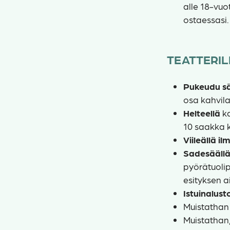
alle 18-vuo
ostaessasi.
TEATTERI
Pukeudu s
osa kahvila
Helteellä
k
10 saakka k
Viileällä il
Sadesääll
pyörätuolip
esityksen ai
Istuinalust
Muistathan
Muistathan,