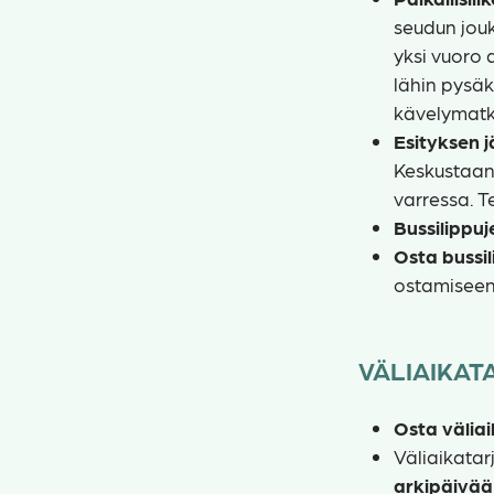
seudun jouk
yksi vuoro 
lähin pysäk
kävelymatk
Esityksen j
Keskustaan 
varressa. T
Bussilippuj
Osta bussil
ostamiseen
VÄLIAIKAT
Osta väliai
Väliaikata
arkipäivää