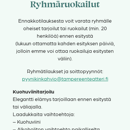
Ryhmäruokailut
Ennakkotilauksesta voit varata ryhmälle
oheiset tarjoilut tai ruokailut (min. 20
henkilöä) ennen esitystä
(lukuun ottamatta kahden esityksen päiviä,
jolloin emme voi ottaa ruokailuja esitysten
väliin).
Ryhmätilaukset ja soittopyynnöt:
pyynikinkahvio@tampereenteatteri.fi
Kuohuviinitarjoilu
Elegantti elämys tarjoillaan ennen esitystä
tai väliajalla.
Laadukkaita vaihtoehtoja:
– Kuohuviini
– Alkoholiton vaihtoehto paikalliselta