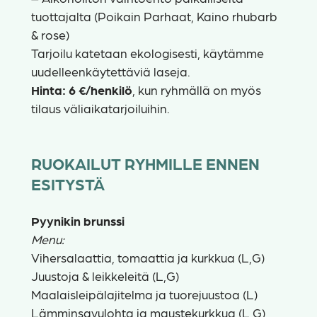
tuottajalta (Poikain Parhaat, Kaino rhubarb
& rose)
Tarjoilu katetaan ekologisesti, käytämme
uudelleenkäytettäviä laseja.
Hinta: 6 €/henkilö
, kun ryhmällä on myös
tilaus väliaikatarjoiluihin.
RUOKAILUT RYHMILLE ENNEN
ESITYSTÄ
Pyynikin brunssi
Menu:
Vihersalaattia, tomaattia ja kurkkua (L,G)
Juustoja & leikkeleitä (L,G)
Maalaisleipälajitelma ja tuorejuustoa (L)
Lämminsavulohta ja maustekurkkua (L,G)