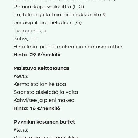
Peruna-kaprissalaattia (L,G)
Lajitelma grillattuja minimakkaroita &
punasipulimarmeladia (L,G)
Tuoremehuja
Kahvi, tee
Hedelmiä, pientä makeaa ja marjasmoothie
Hinta: 29 €/henkilö
Maistuva keittolounas
Menu:
Kermaista lohikeittoa
Saaristolaisleipää ja voita
Kahvi/tee ja pieni makea
Hinta: 16 €/henkilö
Pyynikin kesäinen buffet
Menu:
Vihersalaattia & mansikka-