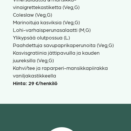
vinaigrettekastiketta (Veg,G)
Coleslaw (Veg,G)
Marinoituja kasviksia (Veg,G)
Lohi-varhaisperunasalaatti (M,G)
Ylikypsää olutpossua (L)
Paahdettuja savupaprikaperunoita (Veg,G)
Kasvisgratiinia jättipavuilla ja kauden
juureksilla (Veg,G)
Kahvi/tee ja raparperi-mansikkapiirakka
vaniljakastikkeella
Hinta: 29 €/henkilö