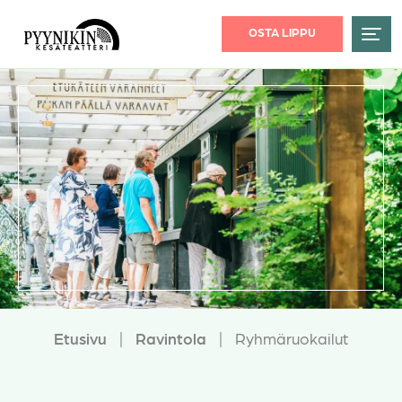
OSTA LIPPU
Etusivu
|
Ravintola
|
Ryhmäruokailut