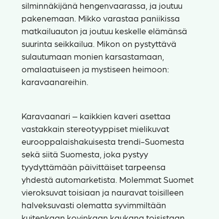
silminnäkijänä hengenvaarassa, ja joutuu
pakenemaan. Mikko varastaa paniikissa
matkailuauton ja joutuu keskelle elämänsä
suurinta seikkailua. Mikon on pystyttävä
sulautumaan monien karsastamaan,
omalaatuiseen ja mystiseen heimoon:
karavaanareihin.
Karavaanari – kaikkien kaveri asettaa
vastakkain stereotyyppiset mielikuvat
eurooppalaishakuisesta trendi-Suomesta
sekä siitä Suomesta, joka pystyy
tyydyttämään päivittäiset tarpeensa
yhdestä automarketista. Molemmat Suomet
vieroksuvat toisiaan ja nauravat toisilleen
halveksuvasti olematta syvimmiltään
kuitenkaan kovinkaan kaukana toisistaan.