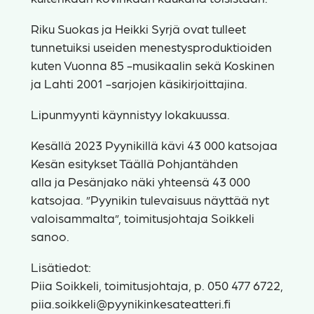
Riku Suokas ja Heikki Syrjä ovat tulleet
tunnetuiksi useiden menestysproduktioiden
kuten Vuonna 85 -musikaalin sekä Koskinen
ja Lahti 2001 -sarjojen käsikirjoittajina.
Lipunmyynti käynnistyy lokakuussa.
Kesällä 2023 Pyynikillä kävi 43 000 katsojaa
Kesän esitykset Täällä Pohjantähden
alla ja Pesänjako näki yhteensä 43 000
katsojaa. ”Pyynikin tulevaisuus näyttää nyt
valoisammalta”, toimitusjohtaja Soikkeli
sanoo.
Lisätiedot:
Piia Soikkeli, toimitusjohtaja, p. 050 477 6722,
piia.soikkeli@pyynikinkesateatteri.fi