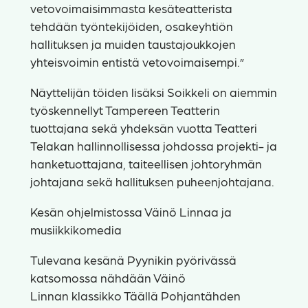
vetovoimaisimmasta kesäteatterista
tehdään työntekijöiden, osakeyhtiön
hallituksen ja muiden taustajoukkojen
yhteisvoimin entistä vetovoimaisempi.”
Näyttelijän töiden lisäksi Soikkeli on aiemmin
työskennellyt Tampereen Teatterin
tuottajana sekä yhdeksän vuotta Teatteri
Telakan hallinnollisessa johdossa projekti- ja
hanketuottajana, taiteellisen johtoryhmän
johtajana sekä hallituksen puheenjohtajana.
Kesän ohjelmistossa Väinö Linnaa ja
musiikkikomedia
Tulevana kesänä Pyynikin pyörivässä
katsomossa nähdään Väinö
Linnan klassikko Täällä Pohjantähden