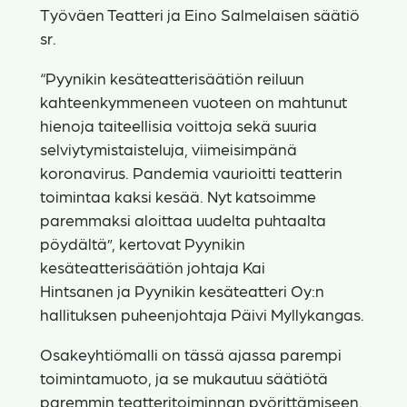
Työväen Teatteri ja Eino Salmelaisen säätiö
sr.
“Pyynikin kesäteatterisäätiön reiluun
kahteenkymmeneen vuoteen on mahtunut
hienoja taiteellisia voittoja sekä suuria
selviytymistaisteluja, viimeisimpänä
koronavirus. Pandemia vaurioitti teatterin
toimintaa kaksi kesää. Nyt katsoimme
paremmaksi aloittaa uudelta puhtaalta
pöydältä”, kertovat Pyynikin
kesäteatterisäätiön johtaja Kai
Hintsanen ja Pyynikin kesäteatteri Oy:n
hallituksen puheenjohtaja Päivi Myllykangas.
Osakeyhtiömalli on tässä ajassa parempi
toimintamuoto, ja se mukautuu säätiötä
paremmin teatteritoiminnan pyörittämiseen.