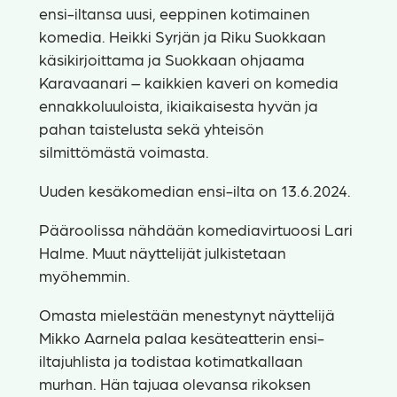
ensi-iltansa uusi, eeppinen kotimainen
komedia. Heikki Syrjän ja Riku Suokkaan
käsikirjoittama ja Suokkaan ohjaama
Karavaanari – kaikkien kaveri on komedia
ennakkoluuloista, ikiaikaisesta hyvän ja
pahan taistelusta sekä yhteisön
silmittömästä voimasta.
Uuden kesäkomedian ensi-ilta on 13.6.2024.
Pääroolissa nähdään komediavirtuoosi Lari
Halme. Muut näyttelijät julkistetaan
myöhemmin.
Omasta mielestään menestynyt näyttelijä
Mikko Aarnela palaa kesäteatterin ensi-
iltajuhlista ja todistaa kotimatkallaan
murhan. Hän tajuaa olevansa rikoksen