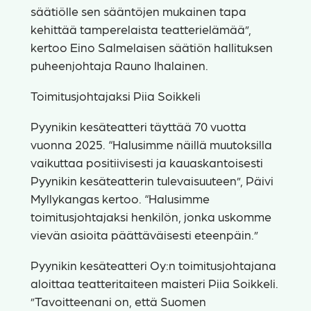
säätiölle sen sääntöjen mukainen tapa
kehittää tamperelaista teatterielämää”,
kertoo Eino Salmelaisen säätiön hallituksen
puheenjohtaja Rauno Ihalainen.
Toimitusjohtajaksi Piia Soikkeli
Pyynikin kesäteatteri täyttää 70 vuotta
vuonna 2025. “Halusimme näillä muutoksilla
vaikuttaa positiivisesti ja kauaskantoisesti
Pyynikin kesäteatterin tulevaisuuteen”, Päivi
Myllykangas kertoo. “Halusimme
toimitusjohtajaksi henkilön, jonka uskomme
vievän asioita päättäväisesti eteenpäin.”
Pyynikin kesäteatteri Oy:n toimitusjohtajana
aloittaa teatteritaiteen maisteri Piia Soikkeli.
”Tavoitteenani on, että Suomen