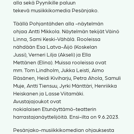
alla sekä Pyynikille paluun
tekevä musiikkikomedia Pesänjako.
Täällä Pohjantähden alla -näytelmän
ohjaa Antti Mikkola. Näytelmän tekijät Väinö
Linna, Sami Keski-Vähälä. Rooleissa
nähdään Esa Latva-Äijö (Koskelan
Jussi), Verneri Lilja (Akseli) ja Ella
Mettänen (Elina). Muissa rooleissa ovat
mm. Tom Lindholm, Jukka Leisti, Aimo
Räsänen, Heidi Kiviharju, Petra Ahola, Samuli
Muje, Antti Tiensuu, Jyrki Mänttäri, Henriikka
Heiskanen ja Lasse Viitamäki.
Avustajajoukot ovat
nokialaisen Etunäyttämö-teatterin
harrastajanäyttelijöitä. Ensi-ilta on 9.6.2023.
Pesänjako-musiikkikomedian ohjauksesta