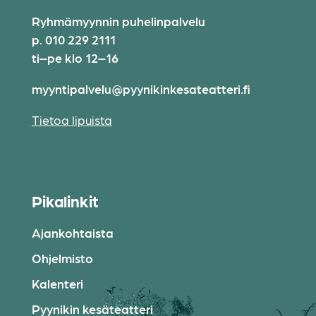
Ryhmämyynnin puhelinpalvelu
p. 010 229 2111
ti–pe klo 12–16
myyntipalvelu@pyynikinkesateatteri.fi
Tietoa lipuista
Pikalinkit
Ajankohtaista
Ohjelmisto
Kalenteri
Pyynikin kesäteatteri