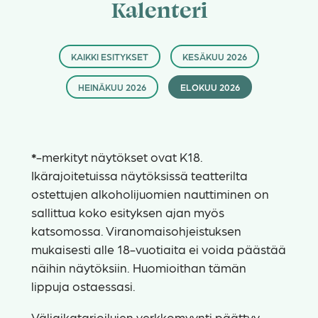
Kalenteri
KAIKKI ESITYKSET
KESÄKUU 2026
HEINÄKUU 2026
ELOKUU 2026
*
-merkityt näytökset ovat K18.
Ikärajoitetuissa näytöksissä teatterilta
ostettujen alkoholijuomien nauttiminen on
sallittua koko esityksen ajan myös
katsomossa. Viranomaisohjeistuksen
mukaisesti alle 18-vuotiaita ei voida päästää
näihin näytöksiin. Huomioithan tämän
lippuja ostaessasi.
Väliaikatarjoilujen verkkomyynti päättyy