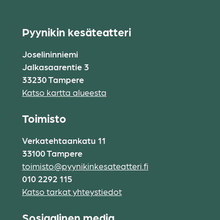
Pyynikin kesäteatteri
Joselininniemi
Jalkasaarentie 3
33230 Tampere
Katso kartta alueesta
Toimisto
Verkatehtaankatu 11
33100 Tampere
toimisto@pyynikinkesateatteri.fi
010 2292 115
Katso tarkat yhteystiedot
Sosiaalinen media