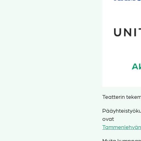
Teatterin tekem
Pääyhteistyök
ovat
Tammenlehvän 
Muita kumppan