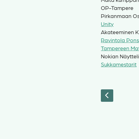
OP-Tampere
Pirkanmaan O
Unity
Akateeminen K
Ravintola Pon
Tampereen Mat
Nokian Näytteli
Sukkamestarit