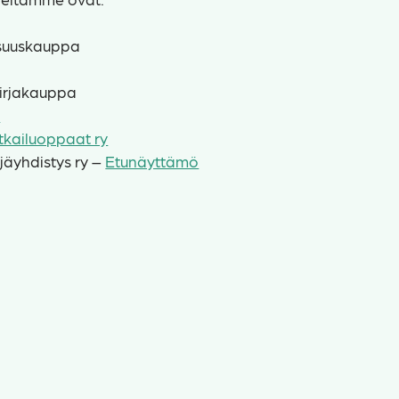
suuskauppa
irjakauppa
s
kailuoppaat ry
jäyhdistys ry –
Etunäyttämö