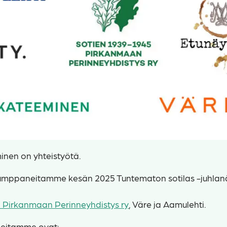
inen on yhteistyötä.
umppaneitamme kesän 2025 Tuntematon sotilas -juhla
Pirkanmaan Perinneyhdistys ry
, Väre ja Aamulehti.
eitamme ovat: