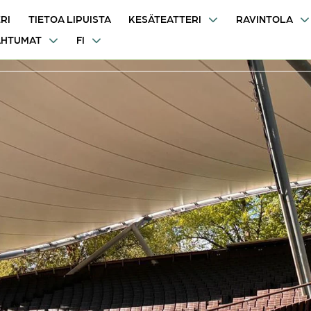
RI
TIETOA LIPUISTA
KESÄTEATTERI
RAVINTOLA
AHTUMAT
FI