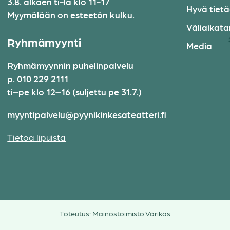
3.8. alkaen ti-la klo 11-17
Hyvä tiet
Myymälään on esteetön kulku.
Väliaikatar
Ryhmämyynti
Media
Ryhmämyynnin puhelinpalvelu
p. 010 229 2111
ti–pe klo 12–16 (suljettu pe 31.7.)
myyntipalvelu@pyynikinkesateatteri.fi
Tietoa lipuista
Toteutus:
Mainostoimisto Värikäs