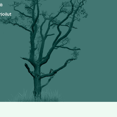
ää
joilut