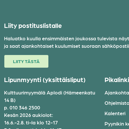
Liity postituslistalle
Haluatko kuulla ensimmäisten joukossa tulevista näytök
ja saat ajankohtaiset kuulumiset suoraan sähköpostiis
LIITY TÄSTÄ
Lipunmyynti (yksittäisliput)
Pikalink
Kulttuurimyymälä Aplodi (Hämeenkatu
Ajankohta
14 B)
Ohjelmist
p. 010 346 2500
Kalenteri
Kesän 2026 aukiolot:
16.6.-2.8. ti-la klo 12-17
Pyynikin k