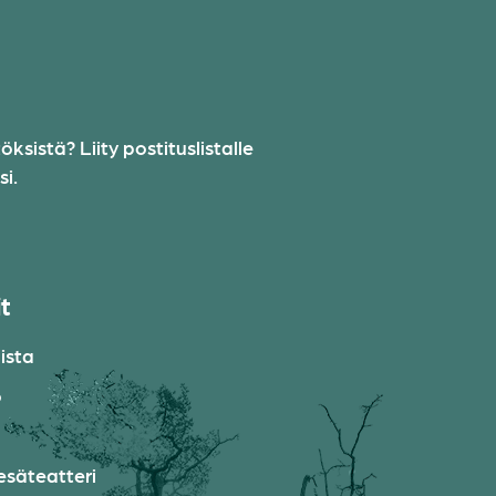
sistä? Liity postituslistalle
i.
it
ista
o
esäteatteri