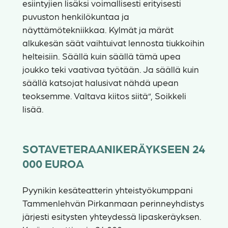
esiintyjien lisäksi voimallisesti erityisesti
puvuston henkilökuntaa ja
näyttämötekniikkaa. Kylmät ja märät
alkukesän säät vaihtuivat lennosta tiukkoihin
helteisiin. Säällä kuin säällä tämä upea
joukko teki vaativaa työtään. Ja säällä kuin
säällä katsojat halusivat nähdä upean
teoksemme. Valtava kiitos siitä”, Soikkeli
lisää.
SOTAVETERAANIKERÄYKSEEN 24
000 EUROA
Pyynikin kesäteatterin yhteistyökumppani
Tammenlehvän Pirkanmaan perinneyhdistys
järjesti esitysten yhteydessä lipaskeräyksen.