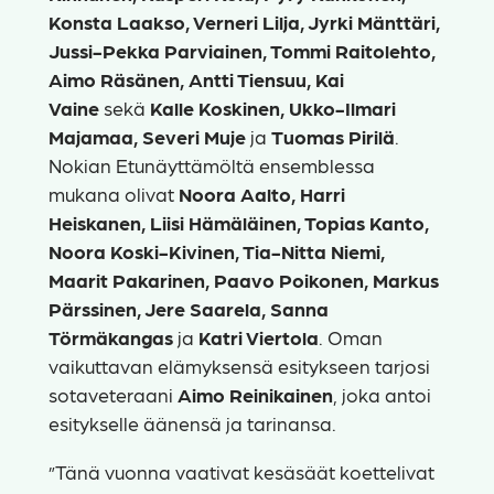
Konsta Laakso, Verneri Lilja, Jyrki Mänttäri,
Jussi-Pekka Parviainen, Tommi Raitolehto,
Aimo Räsänen, Antti Tiensuu, Kai
Vaine
sekä
Kalle Koskinen, Ukko-Ilmari
Majamaa, Severi Muje
ja
Tuomas Pirilä
.
Nokian Etunäyttämöltä ensemblessa
mukana olivat
Noora Aalto, Harri
Heiskanen, Liisi Hämäläinen, Topias Kanto,
Noora Koski-Kivinen, Tia-Nitta Niemi,
Maarit Pakarinen, Paavo Poikonen, Markus
Pärssinen, Jere Saarela, Sanna
Törmäkangas
ja
Katri Viertola
. Oman
vaikuttavan elämyksensä esitykseen tarjosi
sotaveteraani
Aimo Reinikainen
, joka antoi
esitykselle äänensä ja tarinansa.
”Tänä vuonna vaativat kesäsäät koettelivat