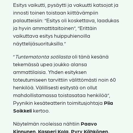
Esitys vaikutti, pysäytti ja vakuutti katsojat ja
innosti toinen toistaan kiittävämpiin
palautteisiin: ”Esitys oli koskettava, laadukas
ja hyvin ammattitaitoinen”, ”Erittäin
vaikuttava esitys huippuhienoilla
näyttelijäsuorituksilla.”
”
Tuntematonta sotilasta
oli tänä kesänä
tekemässä upea joukko alansa
ammattilaisia. Yhden esityksen
toteutumiseen tarvittiin välittömästi noin 60
henkilöä. Välillisesti esitystä on ollut
mahdollistamassa toistasataa henkilöä”,
Pyynikin kesäteatterin toimitusjohtaja
Piia
Soikkeli
kertoo.
Näytelmän rooleissa nähtiin
Paavo
Kinnunen, Kasperi Kola, Pyry Kähkönen,