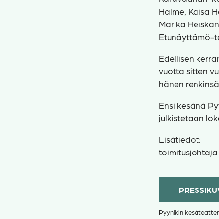
Halme, Kaisa He
Marika Heiskane
Etunäyttämö-tea
Edellisen kerra
vuotta sitten v
hänen renkinsä 
Ensi kesänä Py
julkistetaan lo
Lisätiedot:
toimitusjohtaja 
PRESSIKU
Pyynikin kesäteatter