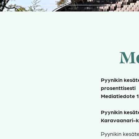
Me
Pyynikin kesät
prosenttisesti
Mediatiedote 1
Pyynikin kesät
Karavaanari-ko
Pyynikin kesät