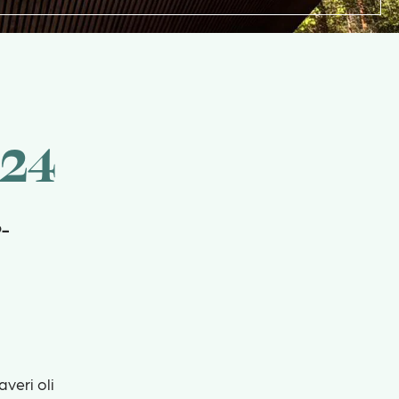
024
9-
veri oli