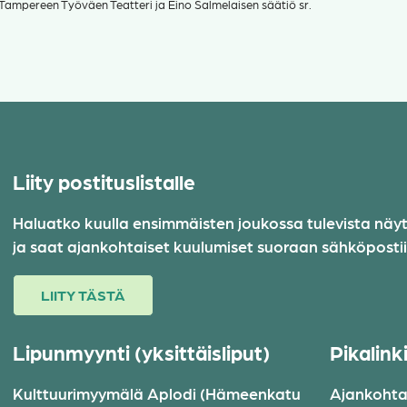
Tampereen Työväen Teatteri ja Eino Salmelaisen säätiö sr.
Liity postituslistalle
Haluatko kuulla ensimmäisten joukossa tulevista näytök
ja saat ajankohtaiset kuulumiset suoraan sähköpostiis
LIITY TÄSTÄ
Lipunmyynti (yksittäisliput)
Pikalink
Kulttuurimyymälä Aplodi (Hämeenkatu
Ajankohta