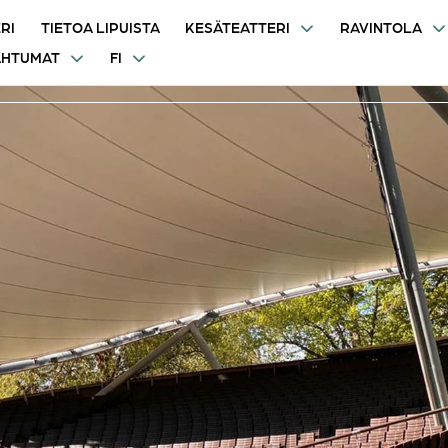
RI
TIETOA LIPUISTA
KESÄTEATTERI
RAVINTOLA
AHTUMAT
FI