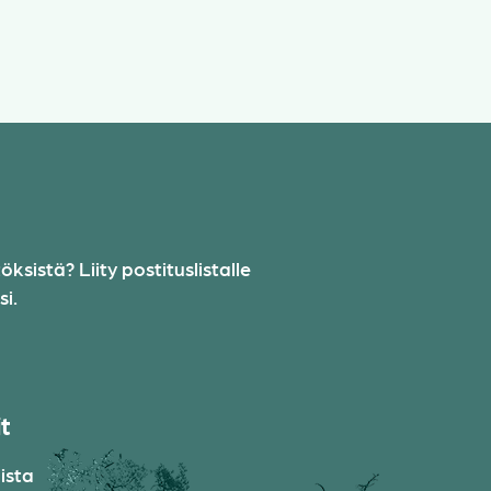
sistä? Liity postituslistalle
i.
it
ista