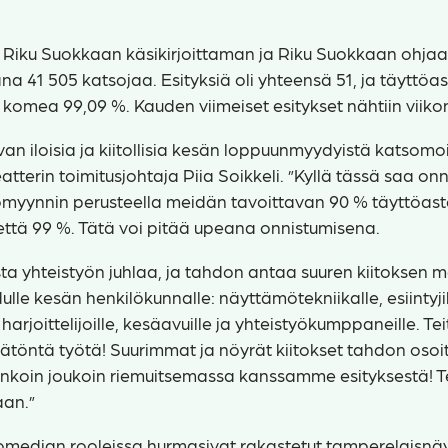
.
ja Riku Suokkaan käsikirjoittaman ja Riku Suokkaan oh
na 41 505 katsojaa. Esityksiä oli yhteensä 51, ja täyttöas
omea 99,09 %. Kauden viimeiset esitykset nähtiin viik
n iloisia ja kiitollisia kesän loppuunmyydyistä katsomois
tterin toimitusjohtaja Piia Soikkeli. ”Kyllä tässä saa onn
myynnin perusteella meidän tavoittavan 90 % täyttöas
että 99 %. Tätä voi pitää upeana onnistumisena.
ista yhteistyön juhlaa, ja tahdon antaa suuren kiitoksen
ulle kesän henkilökunnalle: näyttämötekniikalle, esiintyjil
, harjoittelijoille, kesäavuille ja yhteistyökumppaneille. Tei
ätöntä työtä! Suurimmat ja nöyrät kiitokset tahdon osoitt
sankoin joukoin riemuitsemassa kanssamme esityksestä! T
aan.”
median rooleissa hurmasivat rakastetut tamperelaisnäyt