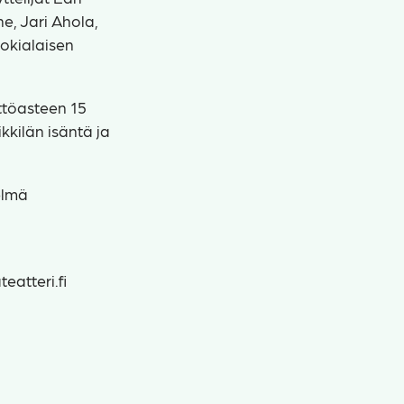
e, Jari Ahola,
nokialaisen
yttöasteen 15
kkilän isäntä ja
elmä
eatteri.fi