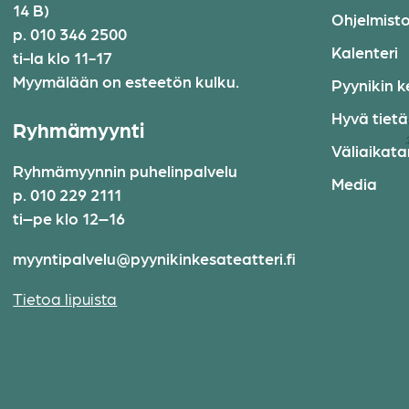
14 B)
Ohjelmist
p. 010 346 2500
Kalenteri
ti-la klo 11-17
Myymälään on esteetön kulku.
Pyynikin k
Hyvä tiet
Ryhmämyynti
Väliaikatar
Ryhmämyynnin puhelinpalvelu
Media
p. 010 229 2111
ti–pe klo 12–16
myyntipalvelu@pyynikinkesateatteri.fi
Tietoa lipuista