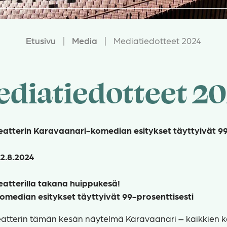
Etusivu
|
Media
|
Mediatiedotteet 2024
diatiedotteet 2
eatterin Karavaanari-komedian esitykset täyttyivät 9
2.8.2024
eatterilla takana huippukesä!
median esitykset täyttyivät 99-prosenttisesti
eatterin tämän kesän näytelmä Karavaanari – kaikkien ka