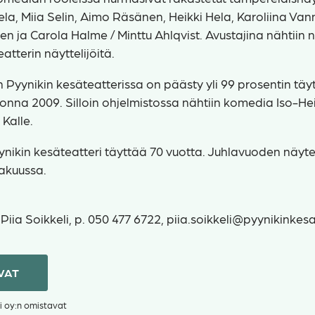
la, Miia Selin, Aimo Räsänen, Heikki Hela, Karoliina Vann
n ja Carola Halme / Minttu Ahlqvist. Avustajina nähtiin 
tterin näyttelijöitä.
n Pyynikin kesäteatterissa on päästy yli 99 prosentin tä
uonna 2009. Silloin ohjelmistossa nähtiin komedia Iso-Hei
Kalle.
ynikin kesäteatteri täyttää 70 vuotta. Juhlavuoden näyt
kakuussa.
Piia Soikkeli, p. 050 477 6722,
piia.soikkeli@pyynikinkesat
VAT
i oy:n omistavat