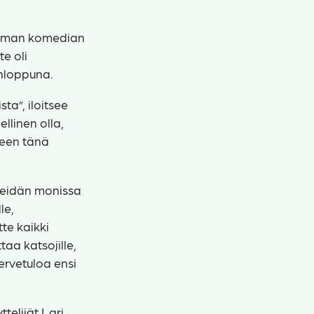
jaaman komedian
te oli
onloppuna.
ta”, iloitsee
ellinen olla,
teen tänä
 meidän monissa
le,
tte kaikki
aa katsojille,
ervetuloa ensi
telijät Lari