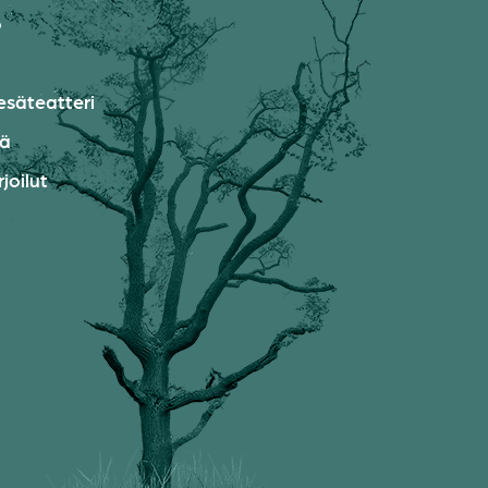
o
esäteatteri
ää
joilut