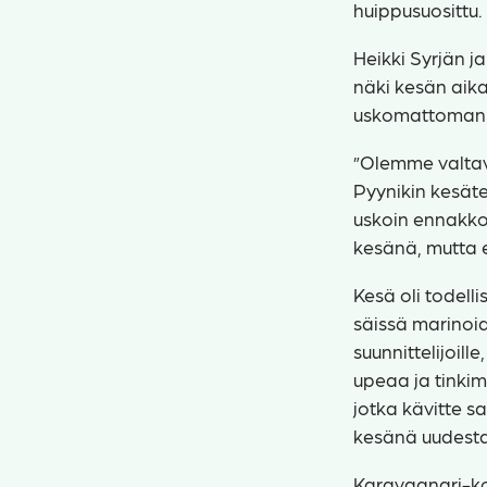
huippusuosittu
Heikki Syrjän 
näki kesän aika
uskomattoman k
”Olemme valtava
Pyynikin kesätea
uskoin ennakko
kesänä, mutta 
Kesä oli todell
säissä marinoid
suunnittelijoille
upeaa ja tinkim
jotka kävitte 
kesänä uudest
Karavaanari-ko